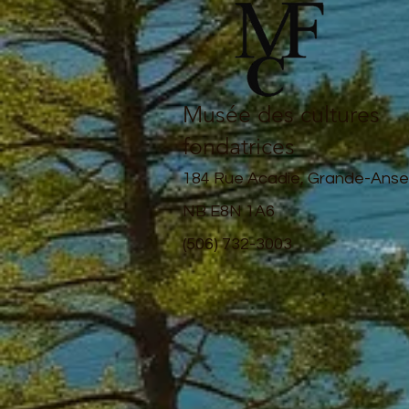
Musée des cultures
fondatrices
184 Rue Acadie, Grande-Anse
NB E8N 1A6
(506) 732-3003