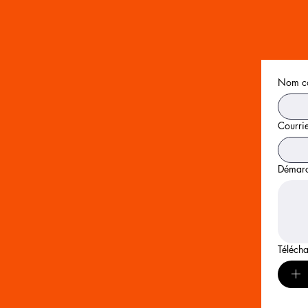
Nom c
Courrie
Démarc
Télécha