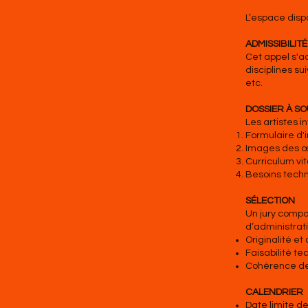
L’espace dispo
ADMISSIBILITÉ
Cet appel s'a
disciplines su
etc.
DOSSIER À S
Les artistes 
Formulaire d'i
Images des œu
Curriculum vi
Besoins techniq
SÉLECTION
Un jury compo
d’administrati
Originalité et 
Faisabilité t
Cohérence de
CALENDRIER
Date limite de