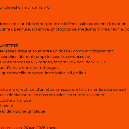
nible est un mur de 12’ x 8’.
dresse aux artistes émergents de la Péninsule acadienne travaillant
ivantes: peinture, sculpture, photographie, médiums mixtes, textile, co
OUMETTRE
intéressés doivent soumettre un dossier complet comprenant:
nscription dûment rempli (disponible ci-dessous).
vres proposées (5 images, format JPG, doc, docx, PDF).
tae d’artiste (maximum 3 pages).
ues spécifiques pour l'installation, s'il y a lieu.
sé de la directrice, d’un(e) commissaire, et d’un membre du conseil
on sélectionnera les dossiers selon les critères suivants:
qualité artistique
echnique
 la démarche artistique
 soumission: 20 juin 2025, minuit.