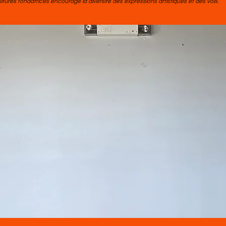
tures fondatrices encourage la diversité des expressions artistiques et des voix.