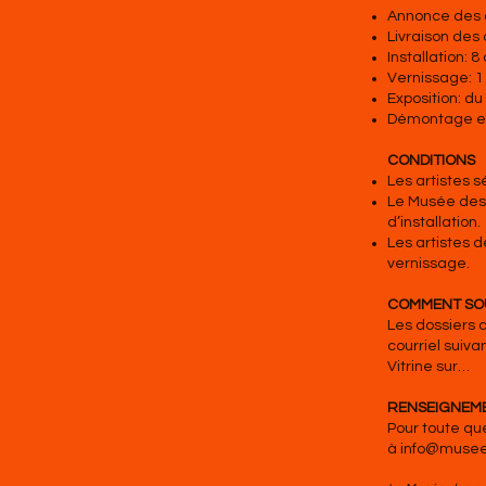
Annonce des a
Livraison des 
Installation: 8
Vernissage: 11
Exposition: du
Démontage et 
CONDITIONS
Les artistes 
Le Musée des 
d’installation.
Les artistes 
vernissage.
COMMENT SO
Les dossiers c
courriel suiva
Vitrine sur…
RENSEIGNEM
Pour toute que
à
info@musee