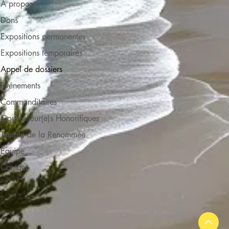
À propos
Dons
Expositions permanentes
Expositions temporaires
Appel de dossiers
Événements
Commanditaires
Gouverneur(e)s Honorifiques
Temple de la Renommée
Équipe
Contact