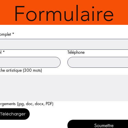
Formulaire
omplet
*
l
*
Téléphone
he artistique (300 mots)
rgements (jpg, doc, docx, PDF)
Télécharger
Soumettre