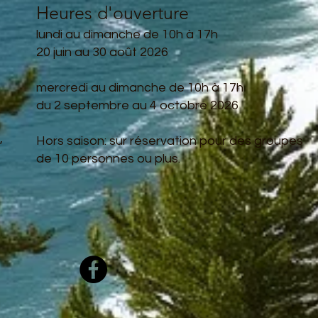
Heures d'ouverture
lundi au dimanche de 10h à 17h
20 juin au 30 août 2026
mercredi au dimanche de 10h à 17h
du 2 septembre au 4 octobre 2026
,
Hors saison: sur réservation pour des groupes
de 10 personnes ou plus.