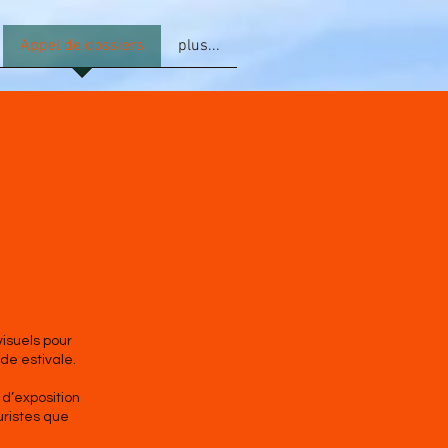
Appel de dossiers
plus...
visuels pour
ode estivale.
 d’exposition
uristes que