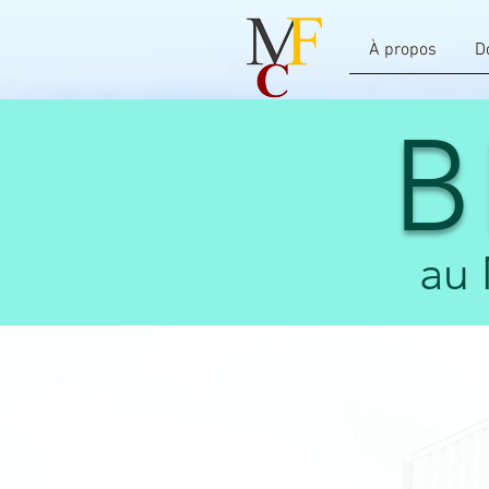
À propos
D
B
au 