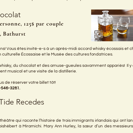
ocolat
personne, 125$ par couple
n, Bathurst
ens! Vous êtes invité-e-s à un après-midi accord whisky écossais et c
n culturelle Écossaise et le Musée des cultures fondatrices.
 whisky, du chocolat et des amuse-gueules savamment appariés! Il 
t musical et une visite de la distillerie.
s de réserver votre billet tôt!
6-546-3281.
 Tide Recedes
éâtre qui raconte l’histoire de trois immigrants irlandais qui ont l
 Boishébert à Miramichi. Mary Ann Hurley, la sœur d’un des messieur