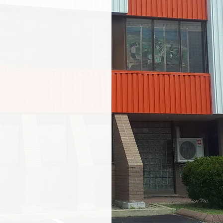
 nouveau monde, les
x à vouloir y venir
eure vie. Des premiers
s terres, en passant
iques, Irlandais et
adie d’aujourd’hui
s villages côtiers
oire locale, au rythme
tions entre ses
 découvrir et mieux
i ont fondées et qui
nie particulière, le